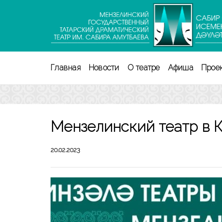
Перейти
к
содержимому
(нажмите
Enter)
Главная
Новости
О театре
Афиша
Прое
Мензелинский театр в 
20.02.2023