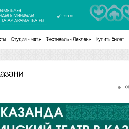
90 сезон
кты
Студия «Өмет»
Фестиваль «Ләкләк»
Купить билет
Казани
НО