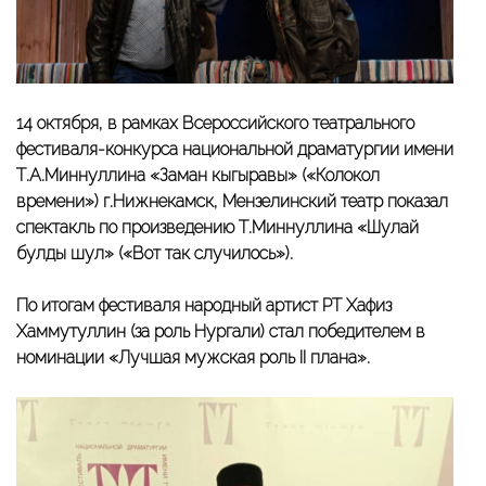
14 октября, в рамках Всероссийского театрального
фестиваля-конкурса национальной драматургии имени
Т.А.Миннуллина «Заман кыңгыравы» («Колокол
времени») г.Нижнекамск, Мензелинский театр показал
спектакль по произведению Т.Миннуллина «Шулай
булды шул» («Вот так случилось»).
По итогам фестиваля народный артист РТ Хафиз
Хаммутуллин (за роль Нургали) стал победителем в
номинации «Лучшая мужская роль II плана».