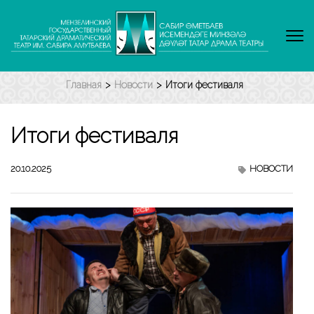
Перейти
к
содержимому
(нажмите
Enter)
Главная
>
Новости
>
Итоги фестиваля
Итоги фестиваля
20.10.2025
НОВОСТИ