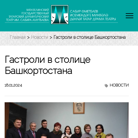
Перейти
к
содержимому
(нажмите
Enter)
Главная
>
Новости
>
Гастроли в столице Башкортостана
Гастроли в столице
Башкортостана
18.01.2024
НОВОСТИ