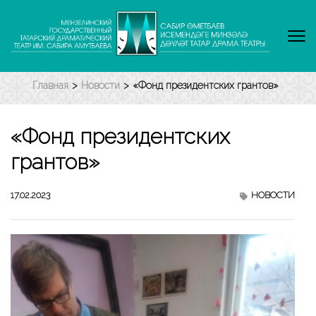
Перейти
к
содержимому
(нажмите
Enter)
Главная
>
Новости
>
«Фонд президентских грантов»
«Фонд президентских
грантов»
17.02.2023
НОВОСТИ