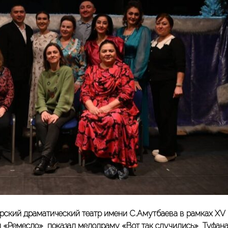
рский драматический театр имени С.Амутбаева в рамках XV
 «Ремесло» показал мелодраму «Вот так случились» Туфан