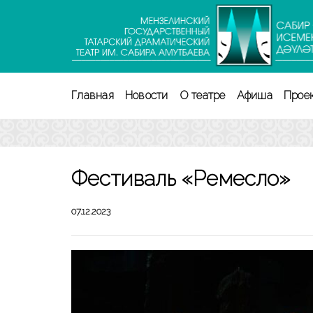
Перейти
к
содержимому
(нажмите
Enter)
Главная
Новости
О театре
Афиша
Прое
Фестиваль «Ремесло»
07.12.2023