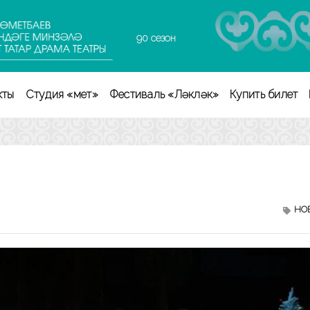
90 сезон
кты
Студия «Өмет»
Фестиваль «Ләкләк»
Купить билет
НО