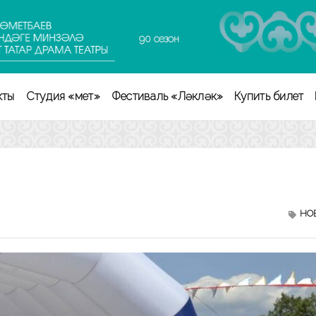
90 сезон
кты
Студия «Өмет»
Фестиваль «Ләкләк»
Купить билет
НО