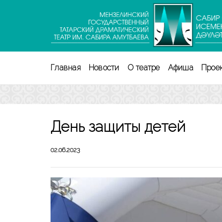
Перейти
к
содержимому
(нажмите
Enter)
Главная
Новости
О театре
Афиша
Прое
День защиты детей
02.06.2023