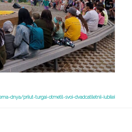
a-dnya/priiut-turgai-otmetil-svoi-dvadcatiletnii-iubilei