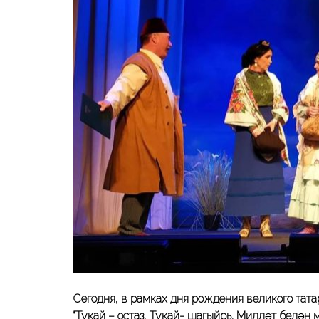
Сегодня, в рамках дня рождения великого тата
“Тукай – остаз, Тукай- шагыйрь. Милләт белән