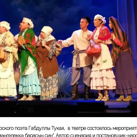
рского поэта Габдуллы Тукая, в театре состоялось мероприят
 мәңгелеккә барасың син”. Автор сценария и постановщик-нар