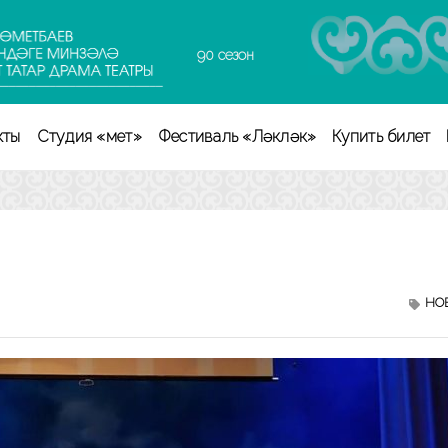
90 сезон
кты
Студия «Өмет»
Фестиваль «Ләкләк»
Купить билет
НО