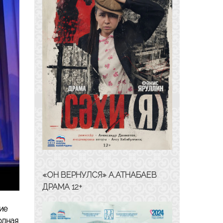
«ОН ВЕРНУЛСЯ» А.АТНАБАЕВ
ДРАМА 12+
ие
одная