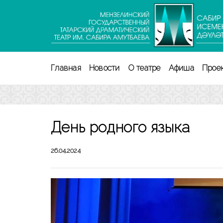
Перейти
к
содержимому
(нажмите
Enter)
Главная
Новости
О театре
Афиша
Прое
День родного языка
26.04.2024