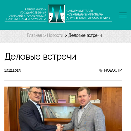
Перейти
к
содержимому
(нажмите
Enter)
Главная
>
Новости
>
Деловые встречи
Деловые встречи
18.12.2023
НОВОСТИ