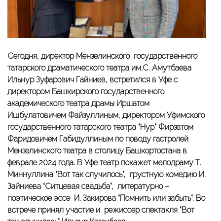
Сегодня, директор Мензелинского государственного
татарского драматического театра им.С. Амутбаева
Ильнур Зуфарович Гайниев, встретился в Уфе с
директором Башкирского государственного
академического театра драмы Иршатом
Ишбулатовичем Файзуллиным, директором Уфимского
государственного татарского театра “Нур” Фирзатом
Фаридовичем Габидуллиным по поводу гастролей
Мензелинского театра в столицу Башкортостана в
феврале 2024 года. В Уфе театр покажет мелодраму Т.
Миннуллина “Вот так случилось”, грустную комедию И.
Зайниева “Ситцевая свадьба”, литературно –
поэтическое эссе И. Закирова “Помнить или забыть”. Во
встрече принял участие и режиссер спектакля “Вот