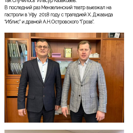
так случилось” Ильсур Казакбаев.
В последний раз Мензелинский театр выезжал на
гастроли в Уфу 2018 году с трагедией Х. Джавида
“Иблис” и драмой А.Н.Островского “Гроза”.