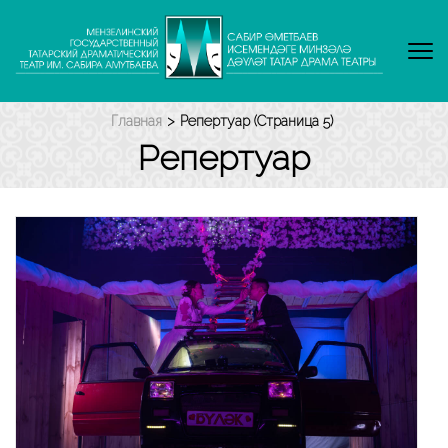
Перейти
к
содержимому
(нажмите
Enter)
Главная
>
Репертуар
(Страница 5)
Репертуар