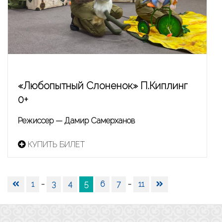
«Любопытный Слоненок» П.Киплинг
0+
Режиссер — Дамир Самерханов
КУПИТЬ БИЛЕТ
Навигация
…
…
1
3
4
5
6
7
11
по
записям