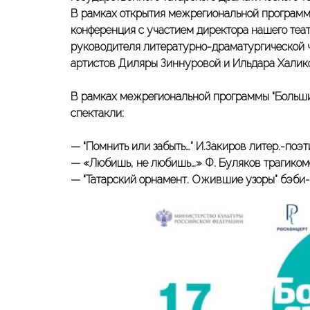
В рамках открытия межрегиональной программы
конференция с участием директора нашего теа
руководителя литературно-драматургической 
артистов Диляры Зиннуровой и Ильдара Халик
В рамках межрегиональной программы “Большие
спектакли:
— “Помнить или забыть…” И.Закиров литер.-поэт
— «Любишь, не любишь…» Ф. Буляков трагиком
— “Татарский орнамент. Ожившие узоры” бэби-