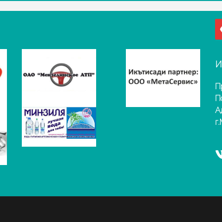
И
П
П
А
г