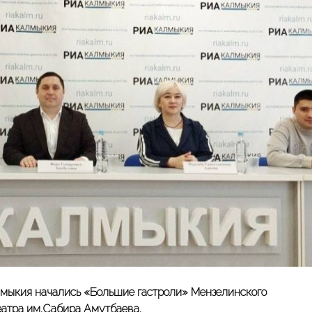
алмыкия начались «Большие гастроли» Мензелинского
еатра им.Сабира Амутбаева.