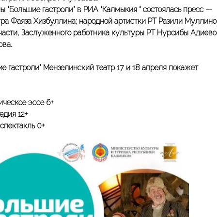
 “Большие гастроли” в РИА “Калмыкия “ состоялась пресс —
тра Фаяза Хизбуллина; народной артистки РТ Разили Муллино
части, Заслуженного работника культуры РТ Нурсибы Адиево
ова.
 гастроли” Мензелинский театр 17 и 18 апреля покажет
ическое эссе 6+
едия 12+
спектакль 0+