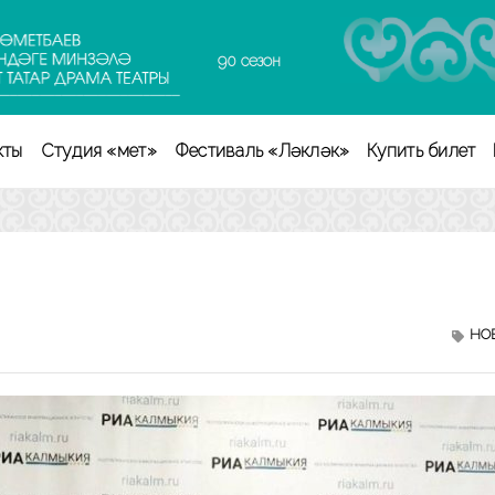
90 сезон
кты
Студия «Өмет»
Фестиваль «Ләкләк»
Купить билет
НО