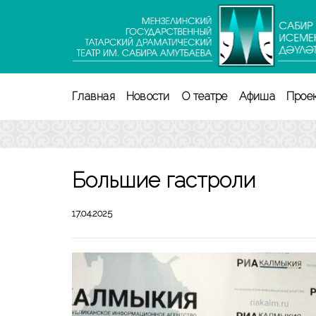
Перейти
к
содержимому
(нажмите
Enter)
Главная
Новости
О театре
Афиша
Прое
Большие гастроли
17.04.2025