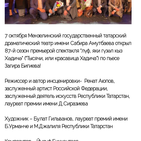
7 октября Мензелинский государственный татарский
драматический театр имени Сабира Амутбаева открыл
87-й сезон премьерой спектакля “Өлүф, яки гүзәл кыз
Хәдичә” (“Тысячи, или красавица Хадича”) по пьесе
Загира Бигиева!
Режиссер и автор инсценировки- Ренат Аюпов,
заслуженный артист Российской Федерации,
заслуженный деятель искусств Республики Татарстан,
лауреат премии имени Д.Сиразиева
Художник – Булат Гильванов, лауреат премий имени
Б.Урманче и М.Джалиля Республики Татарстан