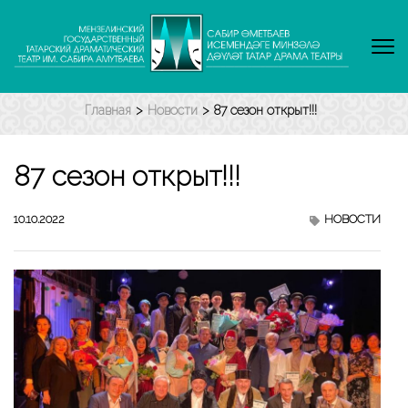
Перейти
к
содержимому
(нажмите
Enter)
Главная
>
Новости
>
87 сезон открыт!!!
87 сезон открыт!!!
10.10.2022
НОВОСТИ