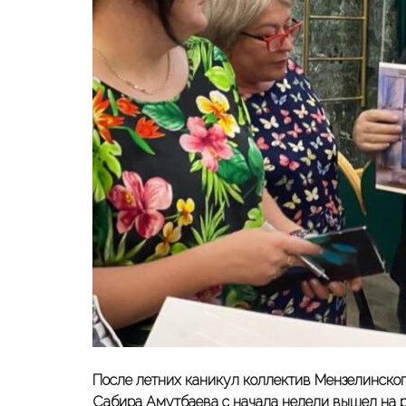
После летних каникул коллектив Мензелинског
Сабира Амутбаева с начала недели вышел на р