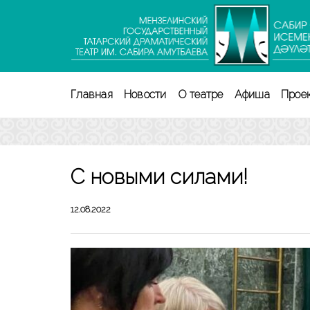
Перейти
к
содержимому
(нажмите
Enter)
Главная
Новости
О театре
Афиша
Прое
С новыми силами!
12.08.2022