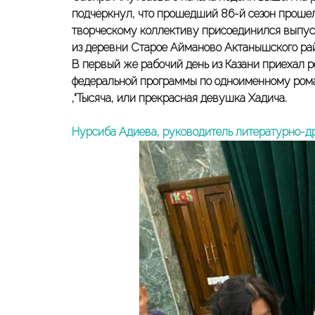
подчеркнул, что прошедший 86-й сезон прошел
творческому коллективу присоединился выпус
из деревни Старое Айманово Актанышского ра
В первый же рабочий день из Казани приехал р
федеральной программы по одноименному рома
,“Тысяча, или прекрасная девушка Хадича.
Нурсиба Адиева, руководитель литературно-д