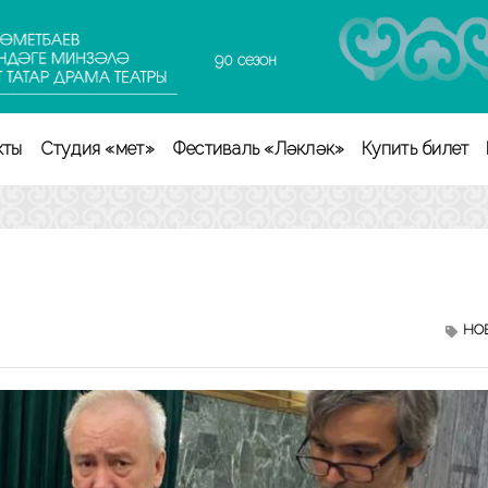
90 сезон
кты
Студия «Өмет»
Фестиваль «Ләкләк»
Купить билет
НО