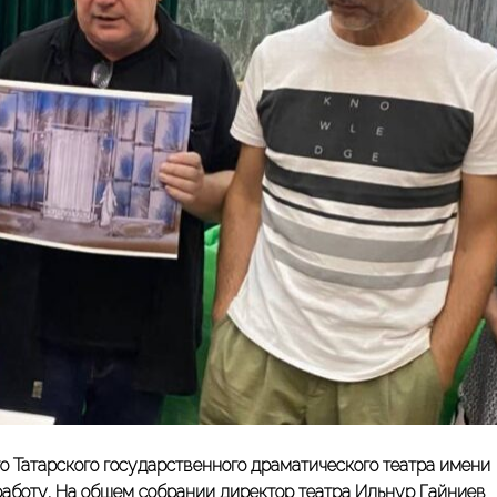
о Татарского государственного драматического театра имени
аботу. На общем собрании директор театра Ильнур Гайниев