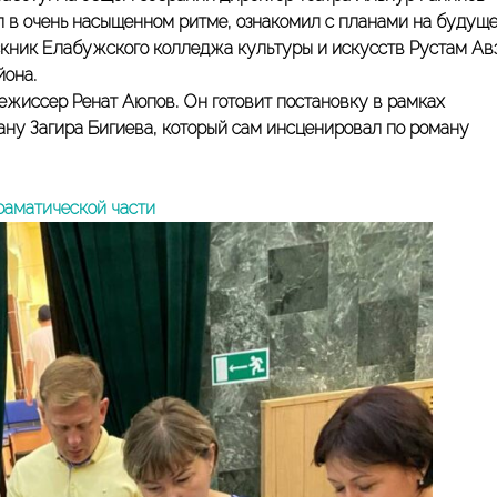
 в очень насыщенном ритме, ознакомил с планами на будуще
кник Елабужского колледжа культуры и искусств Рустам Ав
йона.
ежиссер Ренат Аюпов. Он готовит постановку в рамках
ну Загира Бигиева, который сам инсценировал по роману
раматической части