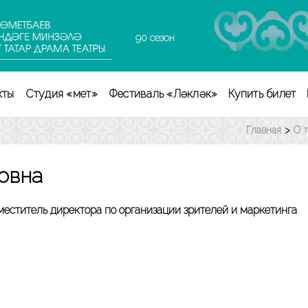
90 сезон
кты
Студия «Өмет»
Фестиваль «Ләкләк»
Купить билет
Главная
>
О 
овна
меститель директора по организации зрителей и маркетинга