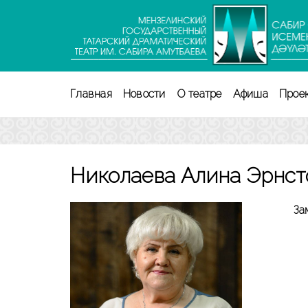
Перейти
к
содержимому
(нажмите
Enter)
Главная
Новости
О театре
Афиша
Прое
Николаева Алина Эрнст
За